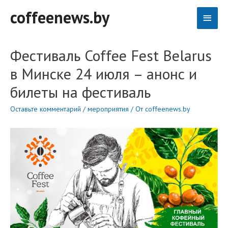
Перейти
coffeenews.by
Глав
к
содержимому
меню
Фестиваль Coffee Fest Belarus
в Минске 24 июля – анонс и
билеты на фестиваль
Оставьте комментарий
/
мероприятия
/ От
coffeenews.by