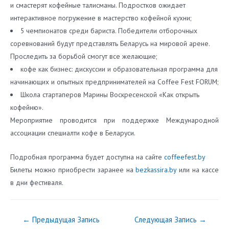
и смастерят кофейные талисманы. Подростков ожидает
интерактивное погружение в мастерство кофейной кухни;
5 чемпионатов среди бариста. Победители отборочных
соревнований будут представлять Беларусь на мировой арене.
Проследить за борьбой смогут все желающие;
кофе как бизнес: дискуссии и образовательная программа для
начинающих и опытных предпринимателей на Coffee Fest FORUM;
Школа стартаперов Марины Воскресенской «Как открыть
кофейню».
Мероприятие проводится при поддержке Международной
ассоциации спешиалти кофе в Беларуси.
Подробная программа будет доступна на сайте
coffeefest.by
Билеты можно приобрести заранее на
bezkassira.by
или на кассе
в дни фестиваля.
Навигация
←
Предыдущая Запись
Следующая Запись
→
по